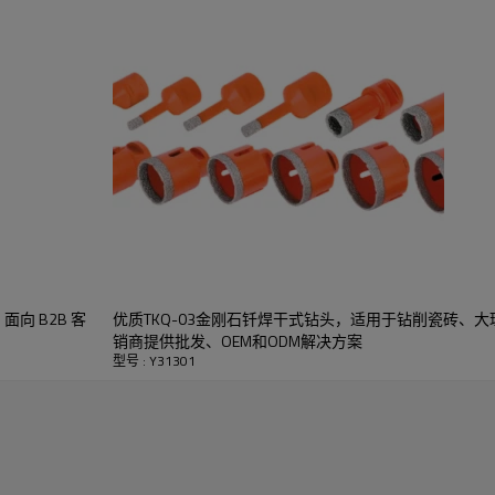
，并在几秒钟内形成锋利、高精度和平滑的切割，无破损边缘。
轻石。
/4 英寸）到直径最大 120 毫米。它们有不同的尺寸，可以满足
向 B2B 客
优质TKQ-03金刚石钎焊干式钻头，适用于钻削瓷砖、大
销商提供批发、OEM和ODM解决方案
成，表面光滑镀镍，延长使用寿命。
型号 : Y31301
制成，表面光滑镀镍，防锈耐用，可防止生锈并延长使用寿命。