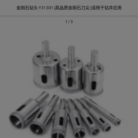
金刚石钻头 Y31301 |高品质金刚石刀尖 |适用于钻井应用
1
/
3