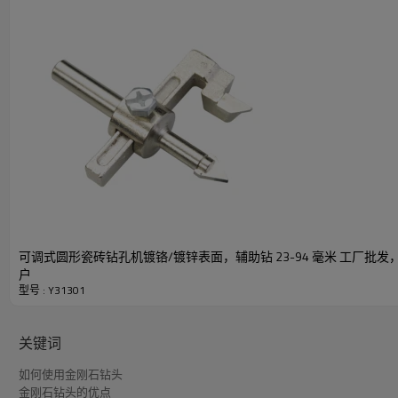
▪
快速、锋利和平滑切割
：涂有高品质金刚石，可提高钻孔速度
▪
应用
：钻玻璃、瓷砖瓶、块罐、玻璃纤维瓷砖、板岩、花岗岩
◢常见问题解答
TILER 金刚石钻头有哪些尺寸可供选择？
TILER 金刚石钻头有多种尺寸可供选择，从 6 毫米（1
TILER 金刚石钻头由哪些材料制成？
可调式圆形瓷砖钻孔机镀铬/镀锌表面，辅助钻 23-94 毫米 工厂批发，面
户
TILER金刚石钻头采用高强度碳钢和优质金刚石磨粒制
型号 : Y31301
为什么 TILER 金刚石钻头不生锈且耐用？
关键词
TILER金刚石钻头采用高强度碳钢和优质金刚石磨粒
如何使用金刚石钻头
金刚石钻头的优点