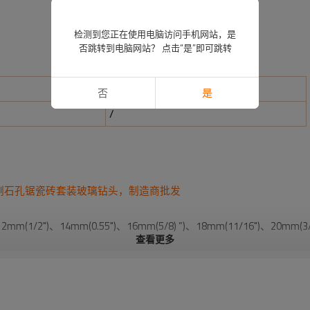
检测到您正在使用电脑访问手机网站，是
否跳转到电脑网站？ 点击“是”即可跳转
数量/外箱
否
是
/
，
制造商批发
刚石孔锯瓷砖套装玻璃钻头
12mm(1/2")、14mm(0.55")、16mm(5/8) ”)、18mm(11/16")、20
查看更多
滑镀镍，延长使用寿命。