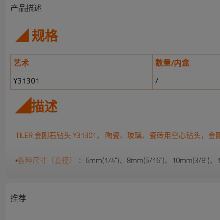
产品描述
◢ 规格
艺术
数量/内盒
Y31301
/
◢
描述
TILER 金刚石钻头 Y31301，
陶瓷、玻璃、瓷砖用空心钻头，金
▪
各种
尺寸（直径）
：6mm(1/4")、8mm(5/16")、10mm(3/8")、
的大多数不同需求。
▪
表面光
推荐
不生锈且耐用
：由高强度碳钢和优质金刚石磨粒制成