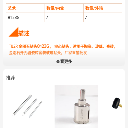
艺术
数量/内盒
数量/外箱
8123G
/
/
◢
描述
8123G
TILER 金刚石钻头
，
空心钻头，适用于陶瓷、玻璃、瓷砖，
，
厂家直销批发
金刚石开孔器瓷砖套装玻璃钻头
查看更多
▪
可选尺寸
直径范围从 6 毫米（1/4 英寸）到 120 毫米，包括 8 毫米、10 毫
推荐
米、12 毫米、14 毫米、16 毫米、18 毫米、20 毫米、22 毫米和 30
毫米——适合各种项目需求。
▪ 坚固耐用的结构
采用高强度碳钢制成，并添加金刚石磨料颗粒。表面镀镍，具有耐
腐蚀性和更长的使用寿命。
▪ 高效性能