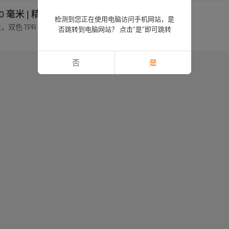
 毫米 | 精确切割 | 用途广泛
检测到您正在使用电脑访问手机网站，是
双色 TPR 手柄。
否跳转到电脑网站？ 点击“是”即可跳转
否
是