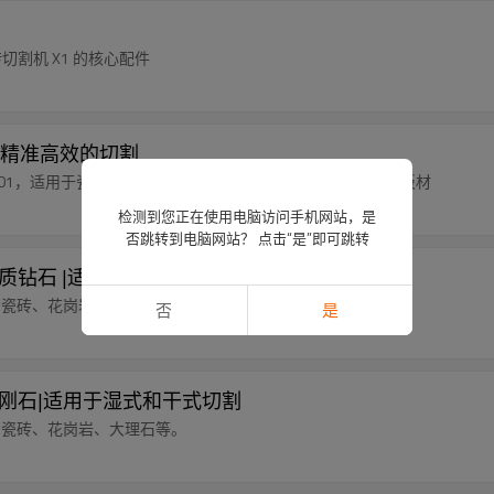
 瓷砖切割机 X1 的核心配件
|精准高效的切割
91101，适用于瓷砖、湿/干、瓷砖细陶器，最大能切割 25 毫米板材
检测到您正在使用电脑访问手机网站，是
否跳转到电脑网站？ 点击“是”即可跳转
|优质钻石 |适用于湿式和干式切割
材、瓷砖、花岗岩、大理石等。
否
是
金刚石|适用于湿式和干式切割
材、瓷砖、花岗岩、大理石等。