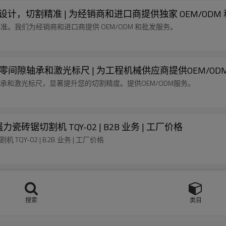
导轨设计，切割精准 | 为经销商和进口商提供独家 OEM/OD
割精准。我们为经销商和进口商提供 OEM/ODM 和批发服务。
，配备零间隙轴承和激光标尺 | 为工程机械供应商提供OEM/OD
间隙轴承和激光标尺，显著提升您的切割精度。提供OEM/ODM服务。
锯切割机 TQY-02 | B2B 业务 | 工厂价格
Y-02 | B2B 业务 | 工厂价格
金刚石|适用于湿式和干式切割
厚度达 25 毫米的各种材料上进行精确的湿式/干式切割。
搜索
类目