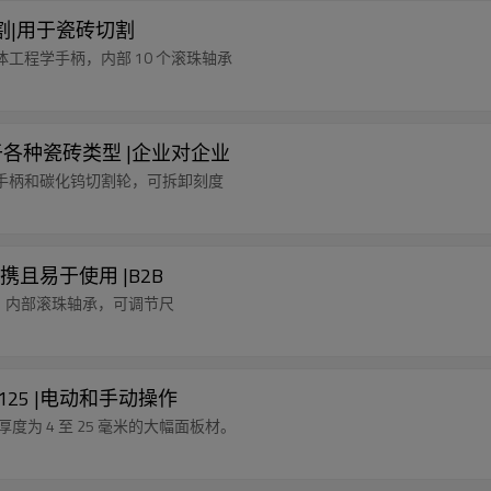
切割|用于瓷砖切割
人体工程学手柄，内部 10 个滚珠轴承
适用于各种瓷砖类型 |企业对企业
学的手柄和碳化钨切割轮，可拆卸刻度
|便携且易于使用 |B2B
处理，内部滚珠轴承，可调节尺
25 |电动和手动操作
切割厚度为 4 至 25 毫米的大幅面板材。