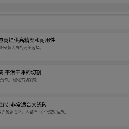
级|为承包商提供高精度和耐用性
的专业安装人员的完美选择。
决方案|平滑干净的切割
架带激光导轨，碳化钨切割轮
割性能 |非常适合大瓷砖
，激光雕刻底座，内部有 10 个滚珠轴承。