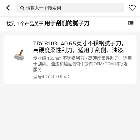
请输入一个搜索词
用于刮削的腻子刀
找到
1
个产品关于
TDY-8103I-4D 6.5英寸不锈钢腻子刀，
高硬度柔性刮刀，适用于刮削、油漆和
墙面修补，是分销商和批发商的理想之
专业级 165mm 不锈钢刮刀 - 高硬度柔性刮刀，适用
选。
于刮削、油漆和墙面修补 | 提供 OEM/ODM 和批发
服务
型号:TDY-8103I-4D