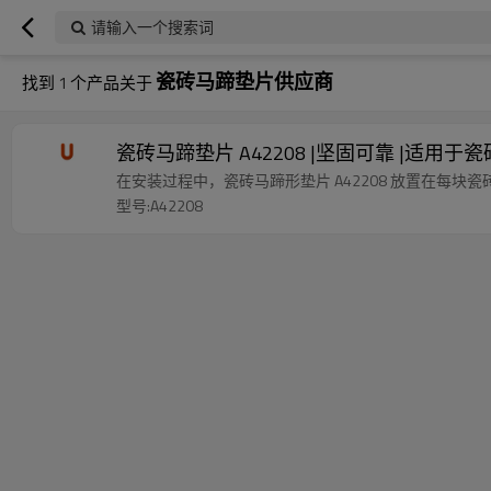
请输入一个搜索词
瓷砖马蹄垫片供应商
找到
1
个产品关于
瓷砖马蹄垫片 A42208 |坚固可靠 |适用于
在安装过程中，瓷砖马蹄形垫片 A42208 放置在每
型号:A42208