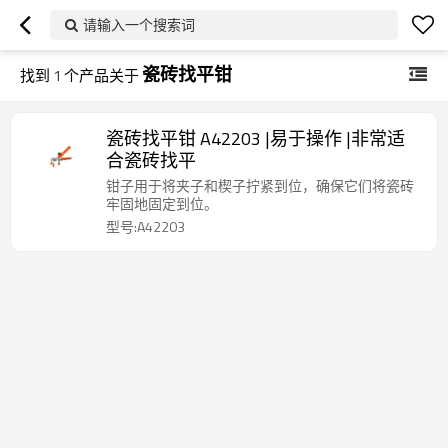
请输入一个搜索词
瓷砖找平钳
找到
1
个产品关于
瓷砖找平钳 A42203 |易于操作 |非常适
合瓷砖找平
钳子用于将夹子和楔子拧紧到位，确保它们将瓷砖
牢固地固定到位。
型号:A42203