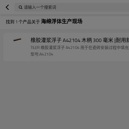
请输入一个搜索词
海绵浮体生产现场
找到
1
个产品关于
橡胶灌浆浮子 A42104 木柄 300 毫米 |
TILER 橡胶灌浆浮子 A42104 用于在瓷砖安装过程
型号:A42104