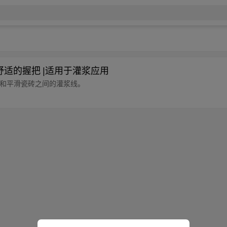
耐用舒适的握把 |适用于灌浆应用
中填充和平滑瓷砖之间的灌浆线。