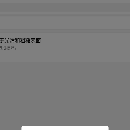
 |适用于光滑和粗糙表面
造成损坏。