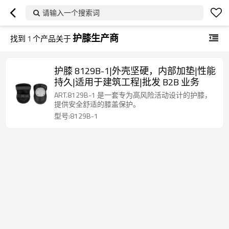
请输入一个搜索词
护膝生产商
找到
1
个产品关于
护膝 8129B-1|外壳坚硬，内部加垫|性能
持久|适用于建筑工程|批发 B2B 业务
ART.8129B-1 是一套专为高风险活动设计的护膝，
提供安全舒适的膝盖保护。
型号:8129B-1