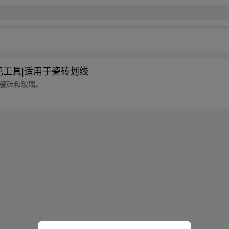
标记工具|适用于瓷砖划线
切割瓷砖和玻璃。