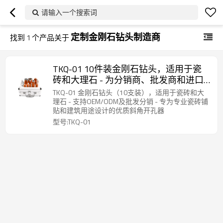
请输入一个搜索词
定制金刚石钻头制造商
找到
1
个产品关于
TKQ-01 10件装金刚石钻头，适用于瓷
砖和大理石 - 为分销商、批发商和进口
商提供OEM和ODM解决方案
TKQ-01 金刚石钻头（10支装），适用于瓷砖和大
理石 - 支持OEM/ODM及批发分销 - 专为专业瓷砖铺
贴和建筑用途设计的优质斜角开孔器
型号:TKQ-01