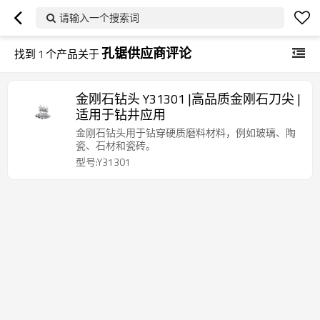
请输入一个搜索词
孔锯供应商评论
找到
1
个产品关于
金刚石钻头 Y31301 |高品质金刚石刀尖 |
适用于钻井应用
金刚石钻头用于钻穿硬质磨料材料，例如玻璃、陶
瓷、石材和瓷砖。
型号:Y31301