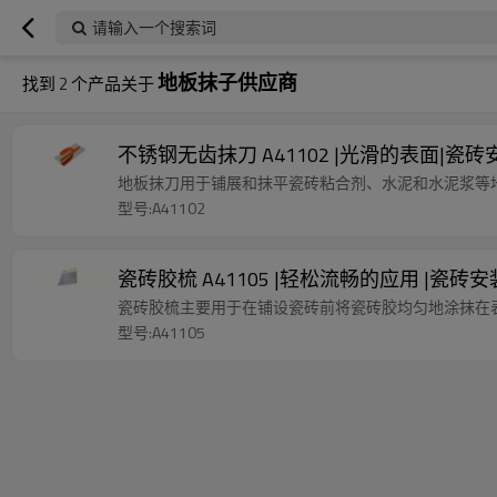
请输入一个搜索词
地板抹子供应商
找到
2
个产品关于
不锈钢无齿抹刀 A41102 |光滑的表面|瓷
地板抹刀用于铺展和抹平瓷砖粘合剂、水泥和水泥浆等
型号:A41102
瓷砖胶梳 A41105 |轻松流畅的应用 |瓷
瓷砖胶梳主要用于在铺设瓷砖前将瓷砖胶均匀地涂抹在
型号:A41105