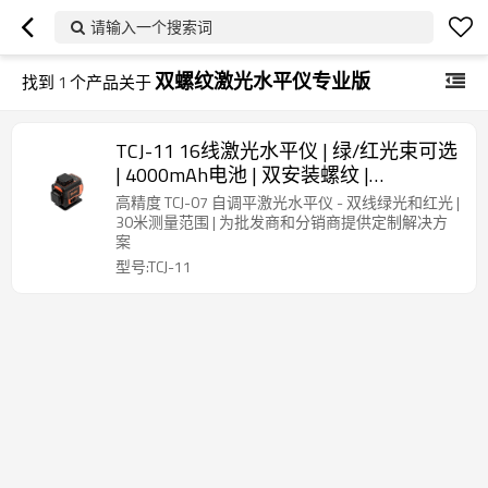
请输入一个搜索词
双螺纹激光水平仪专业版
找到
1
个产品关于
TCJ-11 16线激光水平仪 | 绿/红光束可选
| 4000mAh电池 | 双安装螺纹 |
OEM/ODM服务 | 工厂价
高精度 TCJ-07 自调平激光水平仪 - 双线绿光和红光 |
30米测量范围 | 为批发商和分销商提供定制解决方
案
型号:TCJ-11