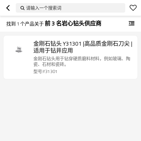
请输入一个搜索词
前 3 名岩心钻头供应商
找到
1
个产品关于
金刚石钻头 Y31301 |高品质金刚石刀尖 |
适用于钻井应用
金刚石钻头用于钻穿硬质磨料材料，例如玻璃、陶
瓷、石材和瓷砖。
型号:Y31301