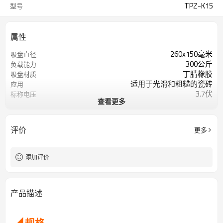
TPZ-K15
型号
属性
260x150毫米
吸盘直径
300公斤
负载能力
丁腈橡胶
吸盘材质
适用于光滑和粗糙的瓷砖
应用
3.7伏
标称电压
查看更多
1800mAh*2
电池容量
2小时
充电时间
8小时
正常情况下的服务时间
评价
更多
添加评价
产品描述