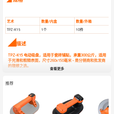
◢ 规格
艺术
数量/内盒
数量/外箱
TPZ-K15
1个
10件
◢
描述
TPZ-K15 电动吸盘，适用于瓷砖铺贴，承重300公斤，适用
于光滑和粗糙表面，尺寸260x150毫米 - 是分销商和批发商
的理想之选。
查看更多
▪ 工业级性能，起重能力达 300 公斤
这款吸盘专为重型作业而设计，具有强大的 300 公斤
推荐
承重能力，是搬运大型、重型瓷砖和材料的理想之选，
让您绝对充满信心。
▪ 自动空气补偿，确保防漏握持
采用先进的自动充气技术。这确保了稳定可靠的密封
性，防止漏气，即使长时间使用也能保持持久牢固的抓