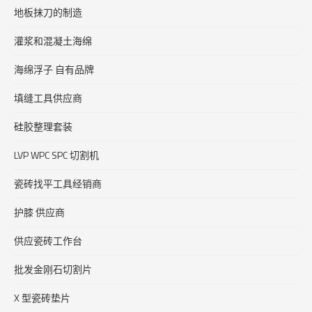
地板抹刀的制造
灌浆和混凝土海绵
海绵浮子 自有品牌
填缝工具供应商
硅胶整理套装
LVP WPC SPC 切割机
瓷砖找平工具经销商
护膝 供应商
供应瓷砖工作台
批发金刚石切割片
X 型瓷砖垫片